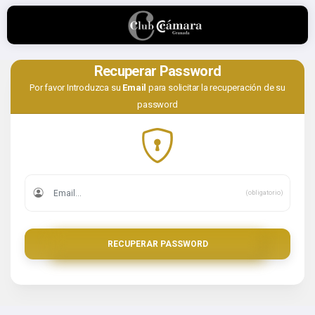
Recuperar Password
Por favor Introduzca su
Email
para solicitar la recuperación de su
password
(obligatorio)
RECUPERAR PASSWORD