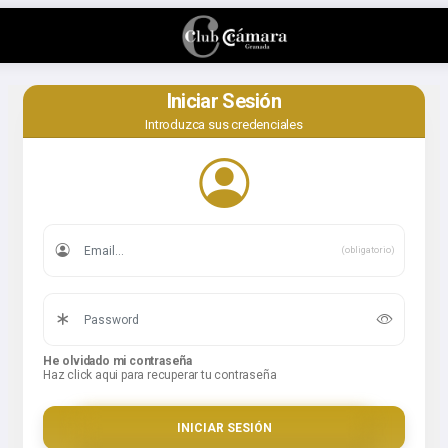
Iniciar Sesión
Introduzca sus credenciales
(obligatorio)
He olvidado mi contraseña
Haz click aqui para recuperar tu contraseña
INICIAR SESIÓN